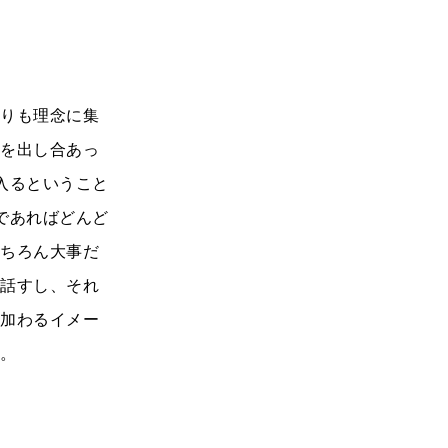
よりも理念に集
ルを出し合あっ
入るということ
であればどんど
もちろん大事だ
て話すし、それ
に加わるイメー
す。