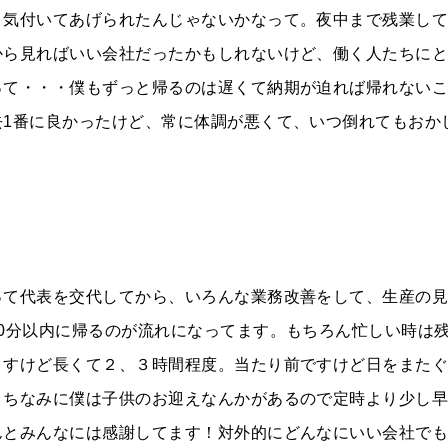
と気付いてあげられたんじゃないかなって。夜中まで残業し
から見ればいい会社だったかもしれないけど、働く人たちに
って・・・僕もずっと帰るのは遅くて納期が迫れば帰れない
去1番に良かったけど、常に体調が悪くて、いつ倒れてもおか
って代表を交代してから、いろんな業務改善をして、生産の
30分以内に帰るのが流れになってます。もちろん忙しい時は
ますけど長くて２、３時間程度。当たり前ですけど日をまた
。ちなみに僕は子供のお迎えなんかがあるので定時より少し
んとみんなには感謝してます！対外的にどんなにいい会社で