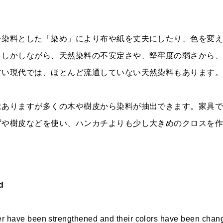
を染料とした「染め」により布や紙を丈夫にしたり、色を変
。しかしながら、天然染料の不安定さや、堅牢度の弱さから
すい現代では、ほとんど流通していない天然染料もあります
はありますが多くの木や樹皮から染料が抽出できます。家具
ずや樹皮などを使い、ハンカチよりも少し大きめのクロスを
d
r have been strengthened and their colors have been chan