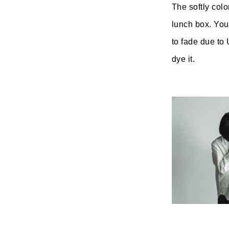
The softly col
lunch box. You 
to fade due to
dye it.