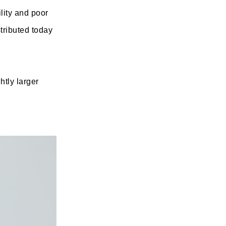
lity and poor
stributed today
htly larger