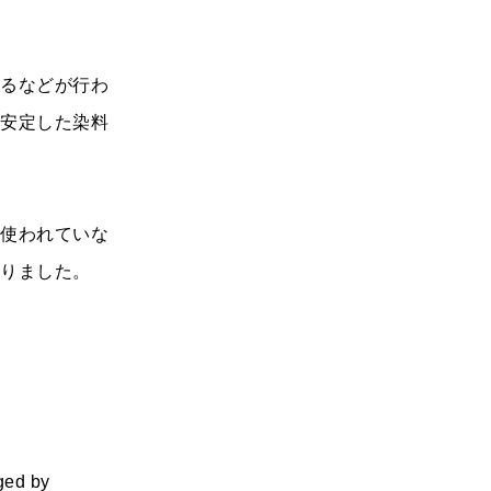
えるなどが行わ
、安定した染料
。
で使われていな
作りました。
ged by