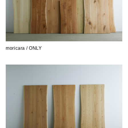
moricara / ONLY